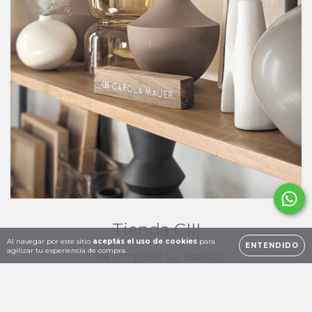
Tienda CIII
Al navegar por este sitio
aceptás el uso de cookies
para
ENTENDIDO
agilizar tu experiencia de compra.
Para completar tus espacios